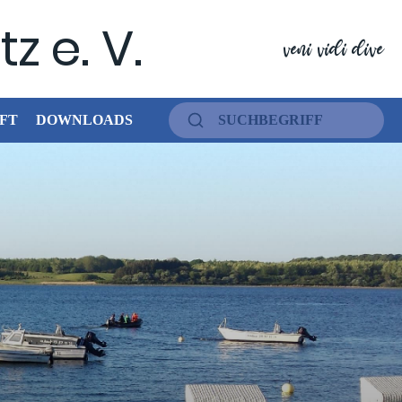
z e. V.
veni vidi dive
FT
DOWNLOADS