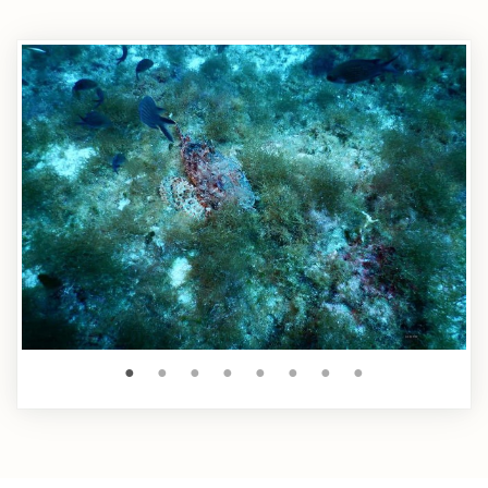
●
●
●
●
●
●
●
●