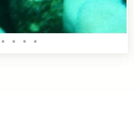
●
●
●
●