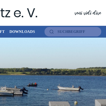
z e. V.
veni vidi dive
FT
DOWNLOADS