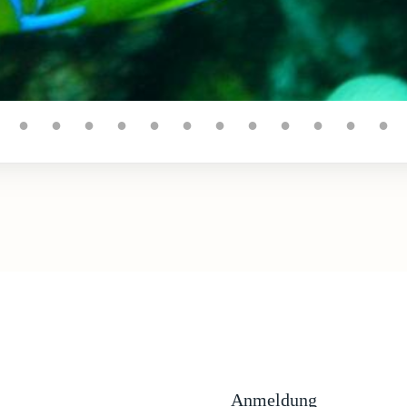
●
●
●
●
●
●
●
●
●
●
●
●
Anmeldung